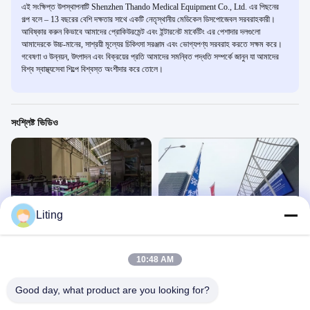
এই সংক্ষিপ্ত উপস্থাপনাটি Shenzhen Thando Medical Equipment Co., Ltd. এর পিছনের
গল্প বলে – 13 বছরের বেশি দক্ষতার সাথে একটি নেতৃস্থানীয় মেডিকেল ডিসপোজেবল সরবরাহকারী।
আবিষ্কার করুন কিভাবে আমাদের প্রোকিউরমেন্ট এবং ইন্টারনেট মার্কেটিং এর পেশাদার দলগুলো
আমাদেরকে উচ্চ-মানের, সাশ্রয়ী মূল্যের চিকিৎসা সরঞ্জাম এবং ভোগ্যপণ্য সরবরাহ করতে সক্ষম করে।
গবেষণা ও উন্নয়ন, উৎপাদন এবং বিক্রয়ের প্রতি আমাদের সমন্বিত পদ্ধতি সম্পর্কে জানুন যা আমাদের
বিশ্ব স্বাস্থ্যসেবা শিল্পে বিশ্বস্ত অংশীদার করে তোলে।
সংশ্লিষ্ট ভিডিও
00:51
00:23
Liting
গ্রাহক কেস// ৫০-১০০০ মিলি বোতল ভরাট লাইন
৬৪তম ফার্মাসিউটিক্যাল মেশিন এক্সপো
১৫ কোম্পানির ভূমিকা
১৫ কোম্পানির ভূমিকা
December 11, 2024
June 03, 2024
10:48 AM
Good day, what product are you looking for?