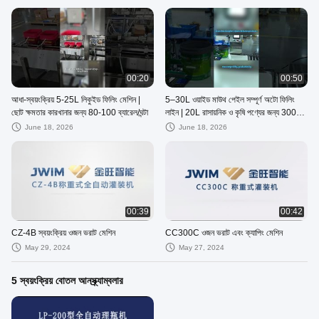
00:20
00:50
আধা-স্বয়ংক্রিয় 5-25L লিকুইড ফিলিং মেশিন |
5–30L ওয়াইড মাউথ পেইল সম্পূর্ণ অটো ফিলিং
ছোট ক্ষমতার কারখানার জন্য 80-100 ব্যারেল/ঘন্টা
লাইন | 20L রাসায়নিক ও কৃষি পণ্যের জন্য 300
ব্যারেল/ঘণ্টা
June 18, 2026
June 18, 2026
00:39
00:42
CZ-4B স্বয়ংক্রিয় ওজন ভরাট মেশিন
CC300C ওজন ভরাট এবং ক্যাপিং মেশিন
May 29, 2024
May 27, 2024
5 স্বয়ংক্রিয় বোতল আনস্ক্র্যাম্বলার