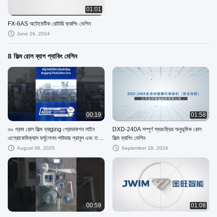
01:01
FX-6AS অটোমেটিক রোটারি ক্যাপিং মেশিন
June 26, 2024
8 ফিল্ম রোল ব্যাগ প্যাকিং মেশিন
00:19
01:58
৩০ গ্রাম রোল ফিল্ম ব্যাging প্রোডাকশন লাইন
DXD-240A সম্পূর্ণ স্বয়ংক্রিয় অনুভূমিক রোল
এগ্রোকেমিক্যাল ফর্মুলেশন পাউডার গ্রানুল এবং তরল
ফিল্ম ব্যাগিং মেশিন
পণ্যের জন্য
August 06, 2025
September 18, 2024
00:59
01:08