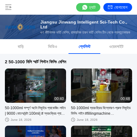
চ্যাট
যোগাযোগ
Jiangsu Jinwang Intelligent Sci-Tech Co.,
Ltd
গুণ কীটনাশক ভর্তি মেশিন, রাসায়নিক তরল ভর্তি মেশিন চীন থেকে প্রস্তুতকারক
বাড়ি
ভিডিও
প্লেলিস্ট
ওয়েবসাইট
2 50-1000 মিলি স্মার্ট পিস্টন ফিলিং মেশিন
00:40
00:48
50-1000ml সম্পূর্ণ অটো লিকুইড প্যাকেজিং লাইন
50-1000ml স্বয়ংক্রিয় বিস্ফোরণ-প্রুফ লিকুইড
| 9000 বোতল/ঘন্টা 100ml| # স্বয়ংক্রিয় প্যাকিং
ফিলিং লাইন #fillingmachine
মেশিন
#automaticpackingmachine
June 18, 2026
June 18, 2026