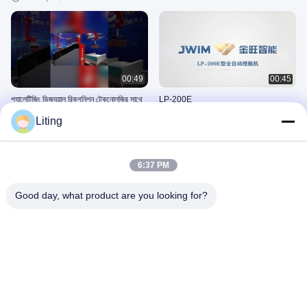
00:49
00:45
প্যালেটিজিং ভিজ্যুয়াল রিকগনিশন টেকনোলজির সাথে
LP-200E
প্যালেটিজিং বিপ্লব করুন
July 25, 2025
Liting
August 11, 2025
6:37 PM
Good day, what product are you looking for?
00:45
00:53
LP-200E
স্কয়ার এবং ফ্ল্যাট বোতল TN-200LDS একক
পাশ স্ব আঠালো লেবেলিং মেশিন
August 07, 2026
August 07, 2026