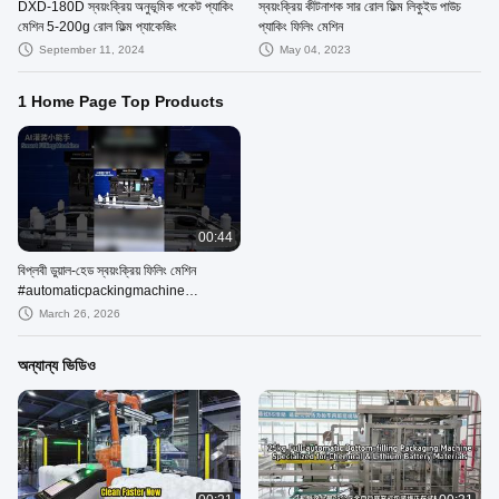
DXD-180D স্বয়ংক্রিয় অনুভূমিক পকেট প্যাকিং
স্বয়ংক্রিয় কীটনাশক সার রোল ফিল্ম লিকুইড পাউচ
মেশিন 5-200g রোল ফিল্ম প্যাকেজিং
প্যাকিং ফিলিং মেশিন
September 11, 2024
May 04, 2023
1 Home Page Top Products
00:44
বিপ্লবী ডুয়াল-হেড স্বয়ংক্রিয় ফিলিং মেশিন
#automaticpackingmachine
#bottlefillingmachine
March 26, 2026
অন্যান্য ভিডিও