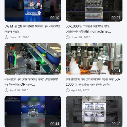
00:10
00:27
JWIM এর 20 তম বার্ষিকী উদযাপন এবং একচেটিয়া
50-1000ml অনুসরণ করা টাইপ ফিলিং
সরঞ্জাম প্রচার
প্রোডাকশন লাইন#fillingmachine
#automaticpackingmachine
#agrochemicals #fillingbottlingline
June 18, 2026
June 18, 2026
00:59
00:41
এক বোতল এক কোড সমাধান | সম্পূর্ণ ট্রেসেবিলিটি
কৃষি রাসায়নিক সার তেল রাসায়নিক শিল্পের জন্য 50-
সহ উচ্চ-গতির QR কোড
1000ml স্বয়ংক্রিয় তরল ফিলিং মেশিন
রিডিং#QRCodeDetection
April 16, 2026
April 16, 2026
00:44
00:40