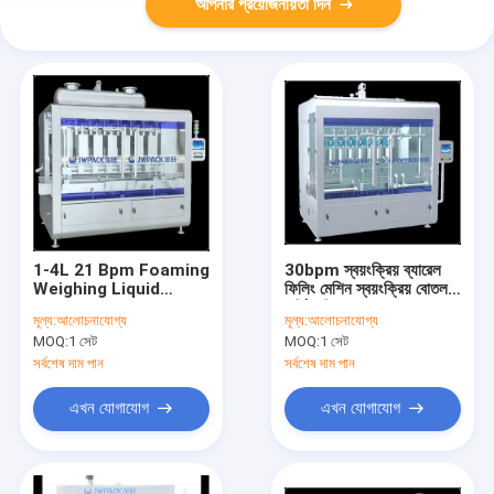
আপনার প্রয়োজনীয়তা দিন
1-4L 21 Bpm Foaming
30bpm স্বয়ংক্রিয় ব্যারেল
Weighing Liquid
ফিলিং মেশিন স্বয়ংক্রিয় বোতল
Filling Machine Semi
ভর্তি মেশিন 1000ml-
মূল্য:
আলোচনাযোগ্য
মূল্য:
আলোচনাযোগ্য
Automatic Bottle
5000ml
MOQ:
1 সেট
MOQ:
1 সেট
Filling Machine 2.0KW
সর্বশেষ দাম পান
সর্বশেষ দাম পান
এখন যোগাযোগ
এখন যোগাযোগ