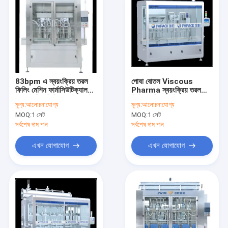
83bpm এ স্বয়ংক্রিয় তরল
পোষা বোতল Viscous
ফিলিং মেশিন ফার্মাসিউটিক্যাল
Pharma স্বয়ংক্রিয় তরল
অ্যাসেপটিক ফিলিং সরঞ্জাম পেস্ট
ফিলিং মেশিন সিস্টেম 1000-
মূল্য:
আলোচনাযোগ্য
মূল্য:
আলোচনাযোগ্য
করুন
5000mL 3.0KW
MOQ:
1 সেট
MOQ:
1 সেট
সর্বশেষ দাম পান
সর্বশেষ দাম পান
এখন যোগাযোগ
এখন যোগাযোগ
বাড়ি
পণ্য
আমাদের সম্পর্কে