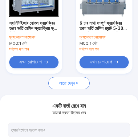
কারখানা ভ্রমণ
মান নিয়ন্ত্রণ
স্যানিটাইজার বোতল স্বয়ংক্রিয়
6 চার মাথা সম্পূর্ণ স্বয়ংক্রিয়
তরল ভর্তি মেশিন স্বয়ংক্রিয় ড্রাম
তরল ভর্তি মেশিন প্ল্যান্ট 5-30L
যোগাযোগ করুন
ফিলিং সরঞ্জাম 600 ব্যারেল
স্বয়ংক্রিয় বোতলজাত মেশিন
মূল্য:
আলোচনাযোগ্য
মূল্য:
আলোচনাযোগ্য
এইচ 5-30 কেজি
MOQ:
1 সেট
MOQ:
1 সেট
উদ্ধৃতির জন্য আবেদন
সর্বশেষ দাম পান
সর্বশেষ দাম পান
FAQ
এখন যোগাযোগ
এখন যোগাযোগ
আরো দেখুন
কীটনাশক ভর্তি মেশিন
রাসায়নিক তরল ভর্তি মেশিন
একটি বার্তা রেখে যান
আমরা দ্রুত উত্তর দেব
পিস্টন লিকুইড ফিলিং মেশিন
বোতল আনস্ক্র্যাম্বলার মেশিন