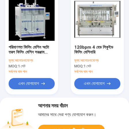
পরিমাণগত ফিলিং মেশিন অটো
120bpm 4 হেড লিকুইড
তরল ফিলিং মেশিন সরঞ্জাম
ফিলিং মেশিনারি
100-250 কেজি ওজনের
মূল্য:
আলোচনাযোগ্য
মূল্য:
আলোচনাযোগ্য
MOQ:
1 সেট
MOQ:
1 সেট
সর্বশেষ দাম পান
সর্বশেষ দাম পান
এখন যোগাযোগ
এখন যোগাযোগ
আপনার সময় বাঁচান
আমাদের সাথে সেরা পণ্য যোগাযোগ করুন।