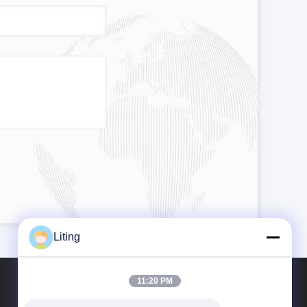
Liting
11:20 PM