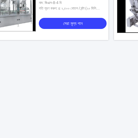
নাম: জিএক্স-8-4 বি
গতি পূরণ করুন: ≤ ২,৫০০ বোতল / ঘন্টা (২০ মিলি
স্পেসিফিকেশন) (* মাঝারি হিসাবে জল, গ্রাহকের উপাদানের
উপর নির্ভর করে প্
সেরা মূল্য পান