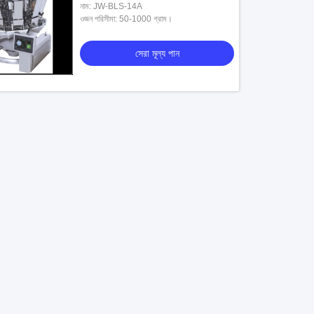
নাম: JW-BLS-14A
ওজন পরিসীমা: 50-1000 গ্রাম।
সেরা মূল্য পান