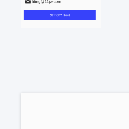
liting@11jw.com
যোগাযোগ করুন