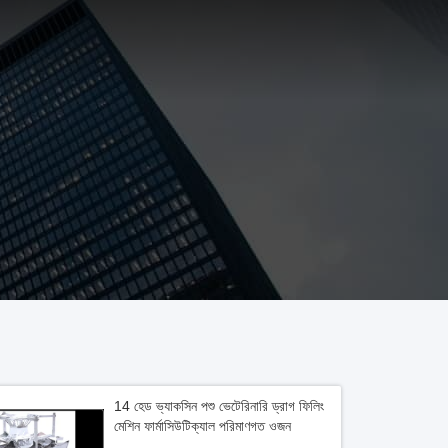
14 হেড ভ্যাকসিন পশু ভেটেরিনারি ড্রাগ ফিলিং
মেশিন ফার্মাসিউটিক্যাল পরিমাণগত ওজন