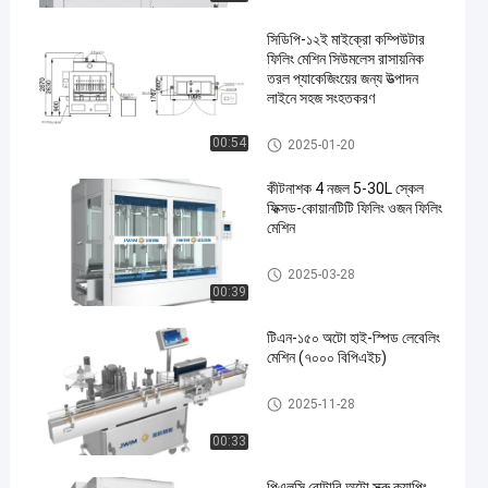
সিডিপি-১২ই মাইক্রো কম্পিউটার
ফিলিং মেশিন সিউমলেস রাসায়নিক
তরল প্যাকেজিংয়ের জন্য উত্পাদন
লাইনে সহজ সংহতকরণ
রাসায়নিক তরল ভর্তি মেশিন
00:54
2025-01-20
কীটনাশক 4 নজল 5-30L স্কেল
ফিক্সড-কোয়ানটিটি ফিলিং ওজন ফিলিং
মেশিন
রাসায়নিক তরল ভর্তি মেশিন
2025-03-28
00:39
টিএন-১৫০ অটো হাই-স্পিড লেবেলিং
মেশিন (৭০০০ বিপিএইচ)
স্বয়ংক্রিয় স্টিকার লেবেল মেশিন
2025-11-28
00:33
পিএলসি রোটারি অটো স্ক্রু ক্যাপিং