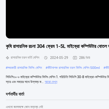
কৃষি রাসায়নিক রচনা 304 ফ্রেম 1-5L মাইক্রো কম্পিউটার বোতল ভ
রাসায়নিক তরল ভর্তি মেশিন
2024-05-29
286 ভিউ
#
ক্ষয়কারী রাসায়নিক ফিলিং মেশিন
#
কীটনাশক রাসায়নিক তরল ফিলিং মেশিন 500ml
#
কী
সিডিপি৩০-৮ মাইক্রো কম্পিউটার ফিলিং মেশিন 1. পরিচিতি সিডিপি 30-8 মাইক্রো-কম্পিউটার ফ
স্তর এবং সময়ের সাথে উল্লম্ব ক...
আরো দেখুন
দর্শনার্থীর বার্তা
এখনো জনসমক্ষে কোন মন্তব্য নেই