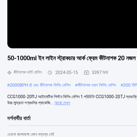
50-1000ml ইন লাইন স্ট্রাকচার আর্ক ফ্রেম কীটনাশক 20 নজল স্বয
কীটনাশক ভর্তি মেশিন
2024-05-15
3397 ভিউ
#
2000BPH 8 হেড কীটনাশক ফিলিং মেশিন
#
কীটনাশক তরল ফিলিং মেশিন
#
200 মিলি
CCG1000-20টিJ অটোমেটিক পিস্টন ফিলিং মেশিন 1.পরিচিতি CCG1000-20TJ স্বয়ংক্রিয় পিস্ট
উচ্চ সান্দ্রতা পণ্যগুলির প্যাকেজি...
আরো দেখুন
দর্শনার্থীর বার্তা
এখনো জনসমক্ষে কোন মন্তব্য নেই