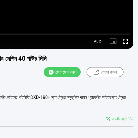
Auto
Picture-
Fullscre
in-
Picture
াকিং মেশিন 40 পাউচ মিনি
যোগাযোগ করুন
শেয়ার করুন
িং লাইনের পরিচিতি DXD-180H স্বয়ংক্রিয় অনুভূমিক পাউচ প্যাকেজিং লাইনে স্বয়ংক্রিয়
একটি বার্তা দিন