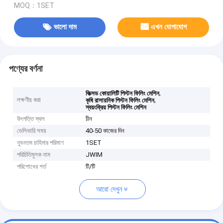
MOQ：1SET
ভালো দাম
এখন যোগাযোগ
পণ্যের বর্ণনা
,
ফিক্সড কোয়ালিটি পিস্টন ফিলিং মেশিন
লক্ষণীয় করা
,
কৃষি রাসায়নিক পিস্টন ফিলিং মেশিন
স্বয়ংক্রিয় পিস্টন ফিলিং মেশিন
উৎপত্তি স্থল
চীন
ডেলিভারি সময়
40-50 কাজের দিন
ন্যূনতম চাহিদার পরিমাণ
1SET
পরিচিতিমুলক নাম
JWIM
পরিশোধের শর্ত
টি/টি
আরো দেখুন