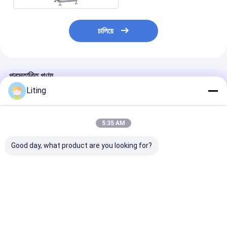
চালিয়ে
প্রস্তাবিত পণ্য
Liting
5:35 AM
Good day, what product are you looking for?
ভরাট পরিসীমা ৫-৫০ মিলি
ভর্তি নির্ভুলতা ±1 শতাংশ
শক্তি খরচ 2KW কীটন
প্লাস্টিকাইড ভরাট মেশিন কৃষি
কীটনাশক বোতল ভর্তি মেশিন
মেশিন স্টেইনলেস স্টিল 
রাসায়নিক প্যাকেজিং জন্য 500
500 কেজি, যা ধারাবাহিক
বায়ু চাপ 0.6-0.8M
কেজি স্বয়ংক্রিয় তরল ভরাট
আউটপুট এবং সঠিক ভলিউম
জন্য আদর্শ
সিস্টেম
নিয়ন্ত্রণ নিশ্চিত করে
ভালো দাম
ভালো দাম
ভালো দাম