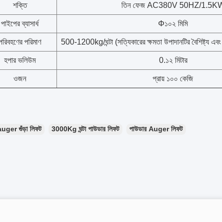
শক্তি
তিন ফেজ AC380V 50HZ/1.5K
পাইপের ব্যাসার্ধ
Φ১০২ মিমি
পরিবহণের পরিমাণ
500-1200kg/ঘন্টা (সত্যিকারের ক্ষমতা উপাদানটির বৈশিষ্ট্য এবং
হপার ভলিউম
0.১২ মিটার
ওজন
প্রায় ১০০ কেজি
auger গুঁড়া লিফট
3000Kg ঘন্টা পাউডার লিফট
পাউডার Auger লিফট