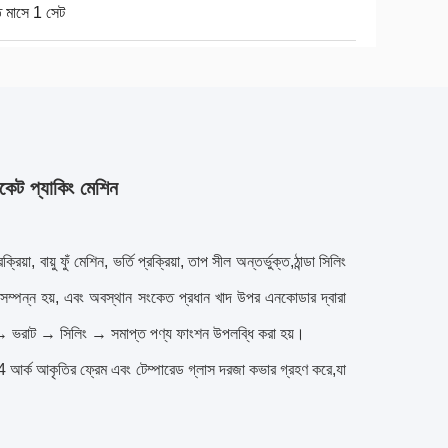
ি মাসে 1 সেট
পকেট প্যাকিং মেশিন
, বায়ু ফুঁ মেশিন, ভর্তি প্রক্রিয়া, তাপ সীল অন্তর্ভুক্ত,ঠান্ডা সিলিং
যমে সম্পন্ন হয়, এবং অবস্থান সংকেত প্রধান খাদ উপর এনকোডার দ্বারা
ণ → ভরাট → সিলিং → সমাপ্ত পণ্য ফাংশন উপলব্ধি করা হয়।
4 আর্ক আকৃতির ফ্রেম এবং টেম্পারেড গ্লাস দরজা কভার গ্রহণ করে,যা