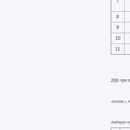
7
8
9
10
11
200 গ্রাম ব
এসএফজে-২ প
টেকনিক্যাল প্য