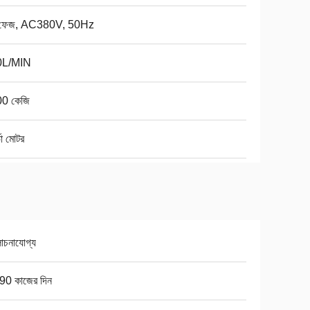
ি ফেজ, AC380V, 50Hz
0L/MIN
0 কেজি
ভো মোটর
চনাযোগ্য
90 কাজের দিন