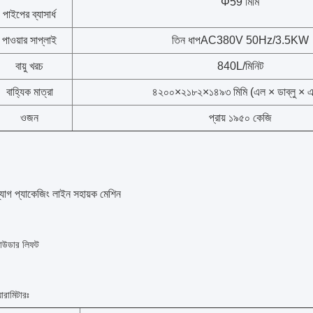
Φ59 মিমি
পাইপের ব্যাসার্ধ
পাওয়ার সাপ্লাই
তিন ধাপ
AC380V 50Hz/3.5KW
বায়ু খরচ
840L/মিনিট
বাহ্যিক মাত্রা
৪২০০×২১৮২×১৪৯৩ মিমি (এল × ডাব্লু × 
ওজন
প্রায় ১৯৫০ কেজি
্যাগ প্যাকেজিং লাইন সহায়ক মেশিন
াউডার লিফট
ারামিটারঃ