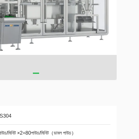
S304
াউচ/মিনিট ×2=80পাউচ/মিনিট（ডাবল পাউচ）