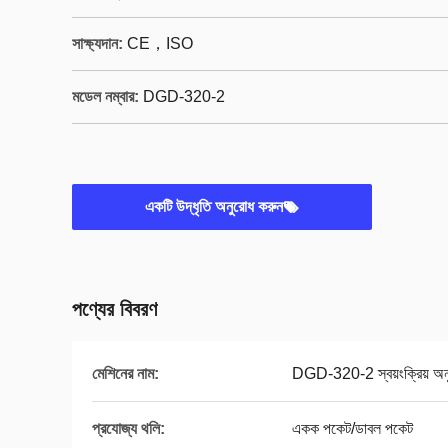
সাক্ষ্যদান:
CE，ISO
মডেল নম্বার:
DGD-320-2
একটি উদ্ধৃতি অনুরোধ করুন
পণ্যের বিবরণ
মেশিনের নাম:
DGD-320-2 স্বয়ংক্রিয় অনু
প্রযোজ্য থলি:
একক পকেট/ডাবল পকেট