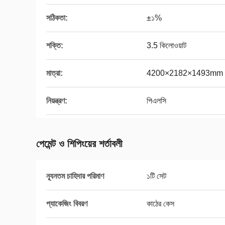
সঠিকতা:
±১%
শক্তি:
3.5 কিলোওয়াট
মাত্রা:
4200×2182×1493mm 
নিয়ন্ত্রণ:
পিএলসি
পেমেন্ট ও শিপিংয়ের শর্তাবলী
ন্যূনতম চাহিদার পরিমাণ
১টি সেট
প্যাকেজিং বিবরণ
কাঠের কেস