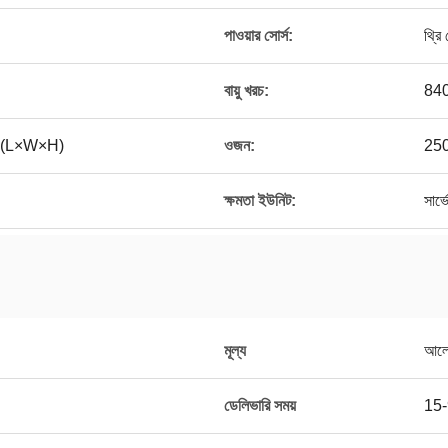
পাওয়ার সোর্স:
থ্র
বায়ু খরচ:
84
(L×W×H)
ওজন:
250
ক্ষমতা ইউনিট:
সার্
মূল্য
আলো
ডেলিভারি সময়
15-