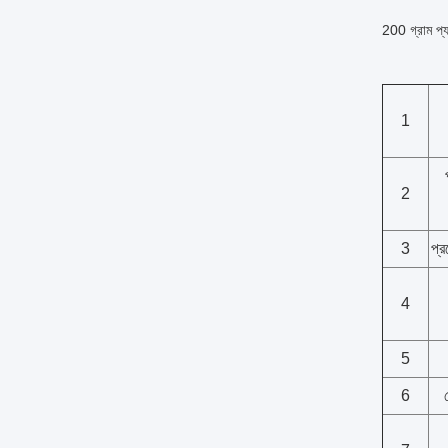
200 গ্রাম প্
1
2
3
প্র
4
5
6