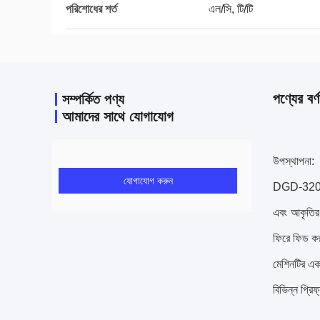
পরিশোধের শর্ত
এল/সি, টি/টি
পণ্যের বর্ণ
সম্পর্কিত পণ্য
আমাদের সাথে যোগাযোগ
উপস্থাপনা:
যোগাযোগ করুন
DGD-320-2 স্ব
এবং আকৃতির প
ফিরে ফিড কর
মেশিনটির এক
বিভিন্ন প্রি