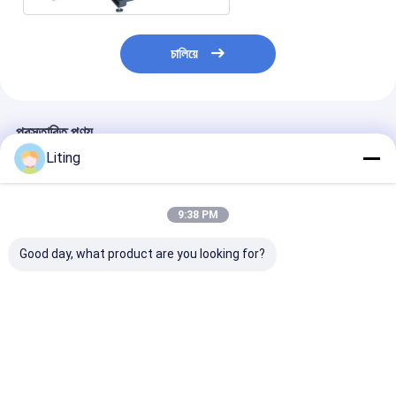
চালিয়ে
প্রস্তাবিত পণ্য
Liting
9:38 PM
Good day, what product are you looking for?
স্বয়ং আঠালো ডাবল সাইডেড
টিএন-১৫০ অটো হাই-স্পিড
স্কয়ার এবং ফ্ল্যাট 
লেবেলিং মেশিন
লেবেলিং মেশিন (৭০০০
200LDS ডাবল-পার্শ্
বিপিএইচ)
স্ব-আঠালো লেবেলিং ম
ভালো দাম
ভালো দাম
ভালো দাম