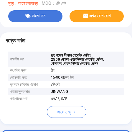
মূল্য：আলোচনাযোগ্য
MOQ：১টি সেট
ভালো দাম
এখন যোগাযোগ
পণ্যের বর্ণনা
,
দুই পক্ষের স্টিকার লেবেলিং মেশিন
লক্ষণীয় করা
,
2500 বোতল এইচ স্টিকার লেবেলিং মেশিন
গোলাকার বোতল স্টিকার লেবেলিং মেশিন
উৎপত্তি স্থল
চীন
ডেলিভারি সময়
15-90 কাজের দিন
ন্যূনতম চাহিদার পরিমাণ
১টি সেট
পরিচিতিমুলক নাম
JINWANG
পরিশোধের শর্ত
এল/সি, টি/টি
আরো দেখুন