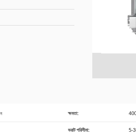
িন
ক্ষমতা:
40
ভরাট পরিসীমা:
5-