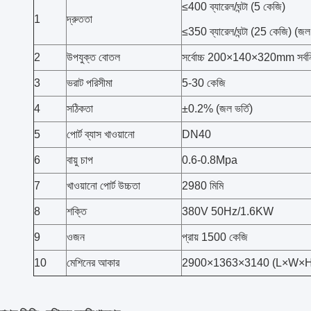
≤400 ব্যারেল/ঘন্টা (5 কেজি)
1
দ্রুততা
≤350 ব্যারেল/ঘন্টা (25 কেজি) (জল 
2
উপযুক্ত বোতল
সর্বোচ্চ 200×140×320mm সর
3
ভরাট পরিসীমা
5-30 কেজি
4
সঠিকতা
±0.2% (জল ভর্তি)
5
পোর্ট ব্যাস খাওয়ানো
DN40
6
বায়ু চাপ
0.6-0.8Mpa
7
খাওয়ানো পোর্ট উচ্চতা
2980 মিমি
8
শক্তি
380V 50Hz/1.6KW
9
ওজন
প্রায় 1500 কেজি
10
মেশিনের আকার
2900×1363×3140 (L×W×H)