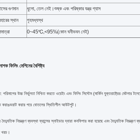
াসের গুণমান
ধুলো, তেল নেই।শুষ্ক এবং পরিষ্কার যন্ত্র গ্যাস
বহারের স্থান
গৃহমধ্যস্থ
মাত্রা
0~45℃,<95%(কোন ঘনীভবন নেই)
শক ফিলিং মেশিনের বৈশিষ্ট্য
া
: পরিমাপের উচ্চ নির্ভুলতা নিশ্চিত করতে ওয়েইং এবং ফিলিং সিস্টেম (মার্কিন যুক্তরাষ্ট্রের মেটলার ট
িত করা
s
ভরাট করার পরে বোতলের স্থিতিশীল আউটপুট।
 বৈদ্যুতিক নিয়ন্ত্রণ ব্যবস্থা ফ্রান্সের স্নাইডার দ্বারা কনফিগার করা হয়েছে এবং বৈদ্যুতিক নিয়ন্ত্
ি খরচ।