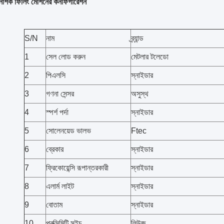
াশক ফিলিং মেশিনের কনফিগারেশন
S/N
নাম
ব্র্যান্ড
1
সেল লোড করুন
মেটলার টলেডো
2
পিএলসি
স্নাইডার
3
গণনা সেন্সর
অসুস্থ
4
স্পর্শ পর্দা
স্নাইডার
5
সোলেনয়েড ভালভ
Ftec
6
ব্রেকার
স্নাইডার
7
ফ্রিকোয়েন্সি রূপান্তরকারী
স্নাইডার
8
এলার্ম লাইট
স্নাইডার
9
বোতাম
স্নাইডার
10
প্রক্সিমিটি সুইচ
লিউজ