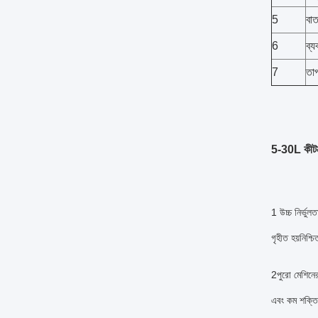
5
বাত
6
ব্য
7
তাপ
5-30L কীটনা
1
উচ্চ নির্ভুলত
গৃহীত হয়
নিশ্চ
2
পুরো মেশিনের
এবং কম শক্ত