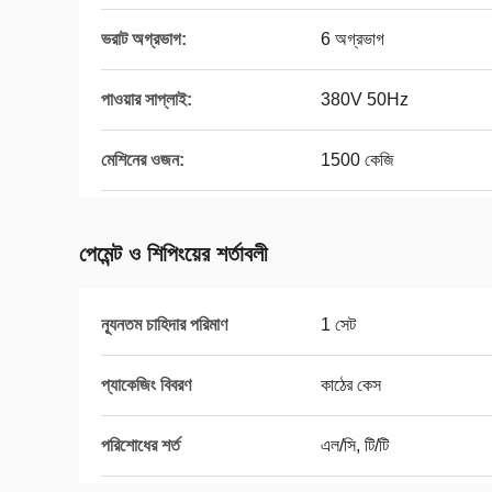
ভরাট অগ্রভাগ:
6 অগ্রভাগ
পাওয়ার সাপ্লাই:
380V 50Hz
মেশিনের ওজন:
1500 কেজি
পেমেন্ট ও শিপিংয়ের শর্তাবলী
ন্যূনতম চাহিদার পরিমাণ
1 সেট
প্যাকেজিং বিবরণ
কাঠের কেস
পরিশোধের শর্ত
এল/সি, টি/টি