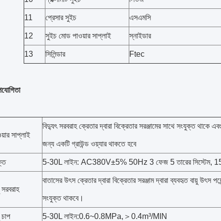
11
প্রেসার সুইচ
এসএমসি
12
সুইচ মোড পাওয়ার সাপ্লাই
স্নাইডার
13
সিলিন্ডার
Ftec
উপযোগিতা
বিদ্যুৎ সরবরাহ ক্রেতার দ্বারা বিক্রেতার সরঞ্জামের সাথে সংযুক্ত থাকে এবং
য়ার সাপ্লাই
জন্য একটি গ্রাউন্ড ওয়্যার থাকতে হবে
্তি
5-30L লাইন: AC380V±5% 50Hz 3 ফেজ 5 তারের সিস্টেম,
বাতাসের উৎস ক্রেতার দ্বারা বিক্রেতার সরঞ্জাম দ্বারা ব্যবহৃত বায়ু উৎস পয়
়ু সরবরাহ
সংযুক্ত থাকবে।
ু চাপ
5-30L লাইন:0.6~0.8MPa,＞0.4m³/MIN