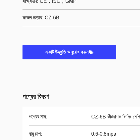
সাক্ষ্যদান:
CE，ISO，GMP
মডেল নম্বার:
CZ-6B
একটি উদ্ধৃতি অনুরোধ করুন
পণ্যের বিবরণ
পণ্যের নাম:
CZ-6B কীটনাশক ফিলিং মেশ
বায়ু চাপ:
0.6-0.8mpa