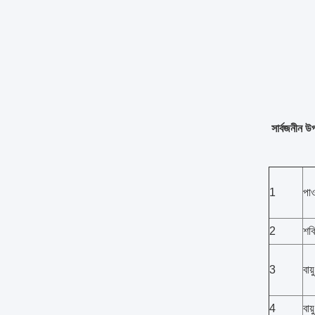
সার্বজনীন 
1
পাও
2
শক
3
বায
4
বায়