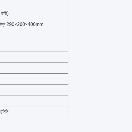
ভর্তি)
্বনিম্ন 290×260×400mm
মিমি