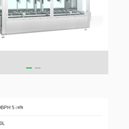
0BPH 5 কেজি
30L