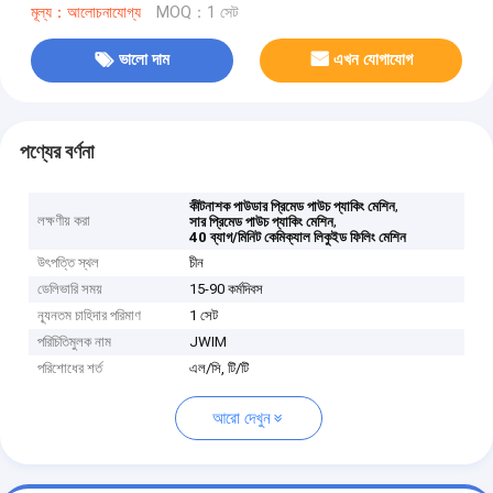
মূল্য：আলোচনাযোগ্য
MOQ：1 সেট
ভালো দাম
এখন যোগাযোগ
পণ্যের বর্ণনা
,
কীটনাশক পাউডার প্রিমেড পাউচ প্যাকিং মেশিন
লক্ষণীয় করা
,
সার প্রিমেড পাউচ প্যাকিং মেশিন
40 ব্যাগ/মিনিট কেমিক্যাল লিকুইড ফিলিং মেশিন
উৎপত্তি স্থল
চীন
ডেলিভারি সময়
15-90 কর্মদিবস
ন্যূনতম চাহিদার পরিমাণ
1 সেট
পরিচিতিমুলক নাম
JWIM
পরিশোধের শর্ত
এল/সি, টি/টি
আরো দেখুন