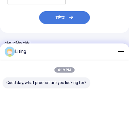
চালিয়ে
প্রস্তাবিত পণ্য
Liting
6:19 PM
Good day, what product are you looking for?
২ পাশের ভ্যাকুয়াম শেপিং ব্যাগ
স্বয়ংক্রিয় পাউডার ফিলিং
কঠিন জল দ্রবণীয় সার স্
প্যাকিং মেশিন ২.৫-১০ কেজি
অনুভূমিক প্রাক তৈরি প্যাকেজ
পাউডার ভর্তি অনুভূমিক 
পোষা প্রাণীর খাদ্য, বিড়ালের
প্যাকিং মেশিন 100g-
পকেট ব্যাগ প্যাকিং মে
আবর্জনা
1000g
100g-1000g
ভালো দাম
ভালো দাম
ভালো দাম