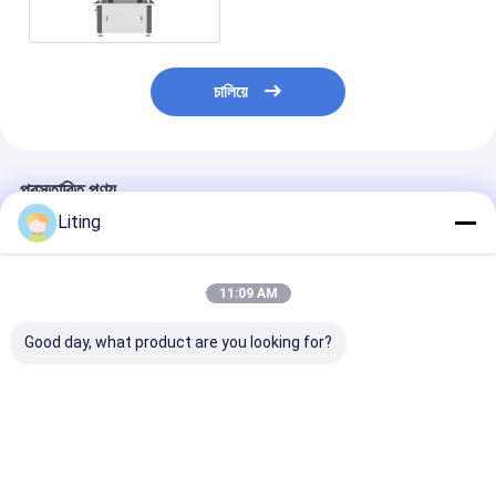
চালিয়ে
প্রস্তাবিত পণ্য
Liting
11:09 AM
Good day, what product are you looking for?
8 মাথা স্বয়ংক্রিয় ক্যাপিং মেশিন
FXZ-6J স্বয়ংক্রিয় উচ্চ-গতি
1 হেড বকেট অটোমেটিক
ইন-লাইন ক্যাপিং মেশিন –
মেশিন FXG-1H
সর্বজনীন বহু-শিল্প সমাধান
1800BPH 4.1K
ভালো দাম
ভালো দাম
ভালো দাম