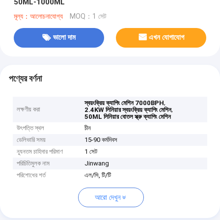
50ML-1000ML
মূল্য：আলোচনাযোগ্য
MOQ：1 সেট
ভালো দাম
এখন যোগাযোগ
পণ্যের বর্ণনা
,
স্বয়ংক্রিয় ক্যাপিং মেশিন 7000BPH
লক্ষণীয় করা
,
2.4KW লিনিয়ার স্বয়ংক্রিয় ক্যাপিং মেশিন
50ML লিনিয়ার বোতল স্ক্রু ক্যাপিং মেশিন
উৎপত্তি স্থল
চীন
ডেলিভারি সময়
15-90 কর্মদিবস
ন্যূনতম চাহিদার পরিমাণ
1 সেট
পরিচিতিমুলক নাম
Jinwang
পরিশোধের শর্ত
এল/সি, টি/টি
আরো দেখুন