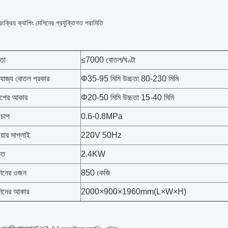
ক্রিয় ক্যাপিং মেশিনের প্রযুক্তিগত পরামিতি
মতা
≤7000 বোতল/ঘণ্টা
যোজ্য বোতল প্রকার
Φ35-95 মিমি উচ্চতা 80-230 মিমি
াপের আকার
Φ20-50 মিমি উচ্চতা 15-40 মিমি
ু চাপ
0.6-0.8MPa
য়ার সাপ্লাই
220V 50Hz
তি
2.4KW
শিনের ওজন
850 কেজি
িনের আকার
2000×900×1960mm(L×W×H)