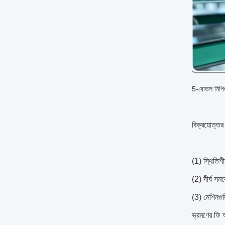
5-বোতল নিপিং 
বিক্রয়োত্তর
(1) স্থিতিশ
(2) দীর্ঘ সম
(3) মেশিনগু
ভ্রমণের ফি 