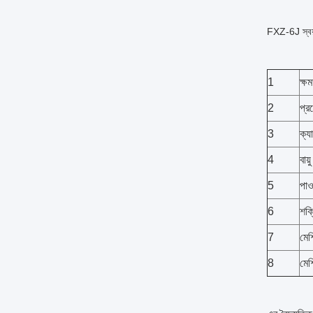
FXZ-6J স্বয়ং
1
ক্ষ
2
প্র
3
ক্য
4
বায়
5
পাও
6
শক্
7
মে
8
মেশ