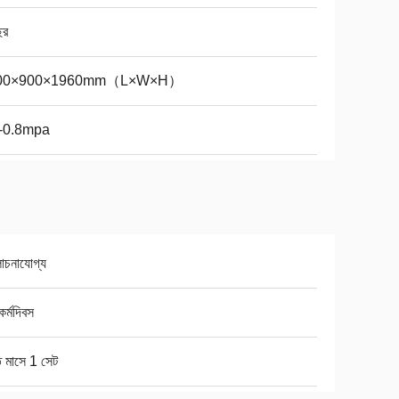
ছর
00×900×1960mm（L×W×H）
-0.8mpa
চনাযোগ্য
র্মদিবস
ি মাসে 1 সেট