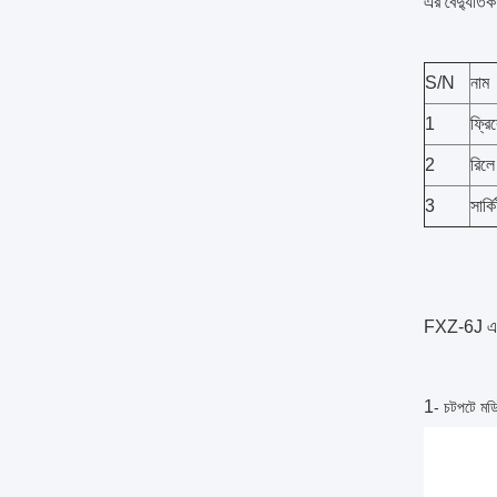
এর বৈদ্যুতি
S/N
নাম
1
ফ্রি
2
রিলে
3
সার্ক
FXZ-6J এর ব
1
- চটপটে মডি