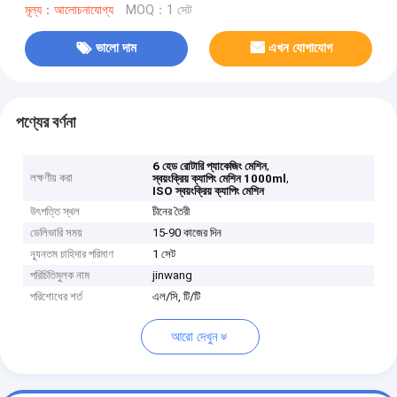
মূল্য：আলোচনাযোগ্য
MOQ：1 সেট
ভালো দাম
এখন যোগাযোগ
পণ্যের বর্ণনা
,
6 হেড রোটারি প্যাকেজিং মেশিন
লক্ষণীয় করা
,
স্বয়ংক্রিয় ক্যাপিং মেশিন 1000ml
ISO স্বয়ংক্রিয় ক্যাপিং মেশিন
উৎপত্তি স্থল
চীনের তৈরী
ডেলিভারি সময়
15-90 কাজের দিন
ন্যূনতম চাহিদার পরিমাণ
1 সেট
পরিচিতিমুলক নাম
jinwang
পরিশোধের শর্ত
এল/সি, টি/টি
আরো দেখুন