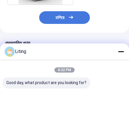
চালিয়ে
প্রস্তাবিত পণ্য
Liting
8:22 PM
Good day, what product are you looking for?
8 মাথা স্বয়ংক্রিয় ক্যাপিং মেশিন
FXZ-6J স্বয়ংক্রিয় উচ্চ-গতি
1 হেড বকেট অটোমেটিক
ইন-লাইন ক্যাপিং মেশিন –
মেশিন FXG-1H
সর্বজনীন বহু-শিল্প সমাধান
1800BPH 4.1K
ভালো দাম
ভালো দাম
ভালো দাম