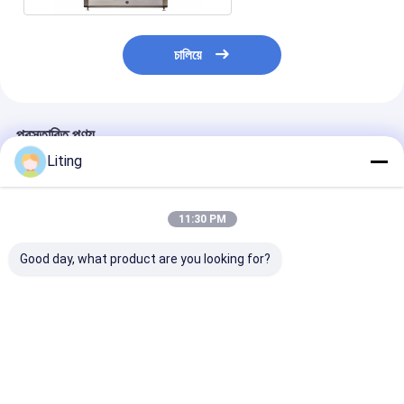
চালিয়ে
প্রস্তাবিত পণ্য
Liting
11:30 PM
Good day, what product are you looking for?
ভরাট পরিসীমা ৫-৫০ মিলি
ভর্তি নির্ভুলতা ±1 শতাংশ
শক্তি খরচ 2KW কীটন
প্লাস্টিকাইড ভরাট মেশিন কৃষি
কীটনাশক বোতল ভর্তি মেশিন
মেশিন স্টেইনলেস স্টিল 
রাসায়নিক প্যাকেজিং জন্য 500
500 কেজি, যা ধারাবাহিক
বায়ু চাপ 0.6-0.8M
কেজি স্বয়ংক্রিয় তরল ভরাট
আউটপুট এবং সঠিক ভলিউম
জন্য আদর্শ
সিস্টেম
নিয়ন্ত্রণ নিশ্চিত করে
ভালো দাম
ভালো দাম
ভালো দাম