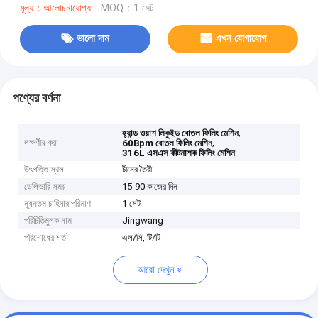
মূল্য：আলোচনাযোগ্য
MOQ：1 সেট
ভালো দাম
এখন যোগাযোগ
পণ্যের বর্ণনা
,
হ্যান্ড ওয়াশ লিকুইড বোতল ফিলিং মেশিন
লক্ষণীয় করা
,
60Bpm বোতল ফিলিং মেশিন
316L এসএস কীটনাশক ফিলিং মেশিন
উৎপত্তি স্থল
চীনের তৈরী
ডেলিভারি সময়
15-90 কাজের দিন
ন্যূনতম চাহিদার পরিমাণ
1 সেট
পরিচিতিমুলক নাম
Jingwang
পরিশোধের শর্ত
এল/সি, টি/টি
আরো দেখুন