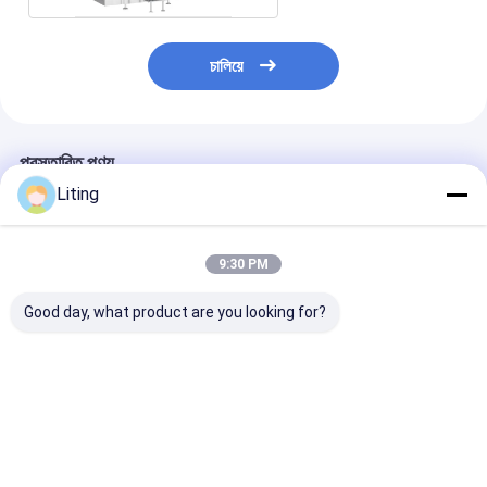
চালিয়ে
প্রস্তাবিত পণ্য
Liting
9:30 PM
Good day, what product are you looking for?
২ পাশের ভ্যাকুয়াম শেপিং ব্যাগ
স্বয়ংক্রিয় পাউডার ফিলিং
কঠিন জল দ্রবণীয় সার স্
প্যাকিং মেশিন ২.৫-১০ কেজি
অনুভূমিক প্রাক তৈরি প্যাকেজ
পাউডার ভর্তি অনুভূমিক 
পোষা প্রাণীর খাদ্য, বিড়ালের
প্যাকিং মেশিন 100g-
পকেট ব্যাগ প্যাকিং মে
আবর্জনা
1000g
100g-1000g
ভালো দাম
ভালো দাম
ভালো দাম