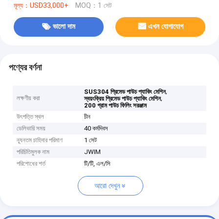
মূল্য：USD33,000+
MOQ：1 সেট
ভালো দাম
এখন যোগাযোগ
পণ্যের বর্ণনা
,
SUS304 প্রিমেড পাউচ প্যাকিং মেশিন
লক্ষণীয় করা
,
স্বয়ংক্রিয় প্রিমেড পাউচ প্যাকিং মেশিন
200 গ্রাম পাউচ ফিলিং সরঞ্জাম
উৎপত্তি স্থল
চীন
ডেলিভারি সময়
40 কর্মদিবস
ন্যূনতম চাহিদার পরিমাণ
1 সেট
পরিচিতিমুলক নাম
JWIM
পরিশোধের শর্ত
টি/টি, এল/সি
আরো দেখুন