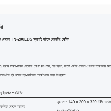
না
ম লেবেল TN-200LDS ড্রাম টু সাইড লেবেলিং মেশিন
াম ডাবল-সাইড লেবেলিং মেশিন পিএলসি, টাচ স্ক্রিন, সার্ভো মোটর লেবেল প্রেসার স্ট্রাকচার দিয়ে তৈ
লগুলির দুই পক্ষের স্ব-আঠালো লেবেলিংয়ের জন্য উপযুক্ত।
রযুক্তিগত পরামিতি:
ন্যূনতম: 140 × 200 × 320 মিমি, সর্ব
ফলিত বোতল আকার
(এল*ওয়াট*এইচ)