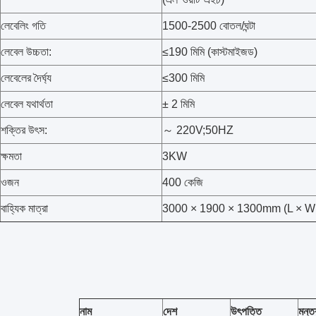
লেবেলিং গতি
1500-2500 বোতল/ঘন্টা
লেবেল উচ্চতা:
≤190 মিমি (কাস্টমাইজড)
লেবেলের দৈর্ঘ্য
≤300 মিমি
লেবেল যথার্থতা
± 2 মিমি
শক্তির উৎস:
～ 220V;50HZ
ক্ষমতা
3KW
ওজন
400 কেজি
বাহ্যিক মাত্রা
3000 × 1900 × 1300mm (L × W
নাম
দেশ
উৎপত্তি
মন্ত