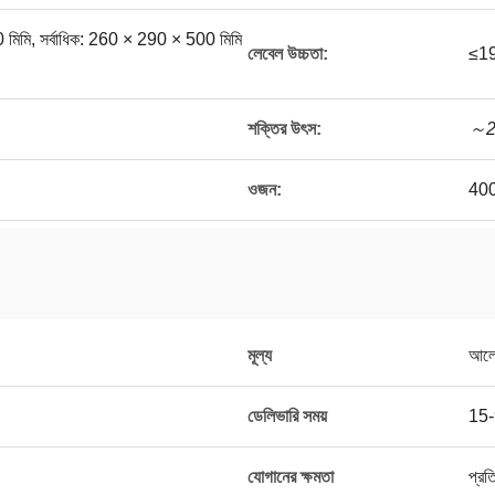
মিমি, সর্বাধিক: 260 × 290 × 500 মিমি
লেবেল উচ্চতা:
≤19
শক্তির উৎস:
～2
ওজন:
40
মূল্য
আলো
ডেলিভারি সময়
15-9
যোগানের ক্ষমতা
প্রত