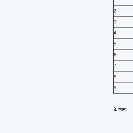
2
3
4
5
6
7
8
9
3. বরাদ্দ: