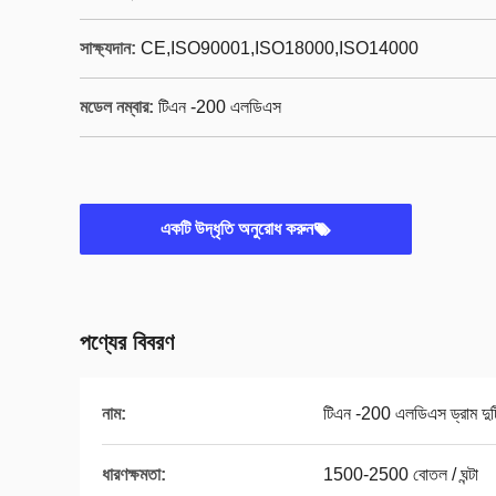
সাক্ষ্যদান:
CE,ISO90001,ISO18000,ISO14000
মডেল নম্বার:
টিএন -200 এলডিএস
একটি উদ্ধৃতি অনুরোধ করুন
পণ্যের বিবরণ
নাম:
টিএন -200 এলডিএস ড্রাম দুট
ধারণক্ষমতা:
1500-2500 বোতল / ঘন্টা