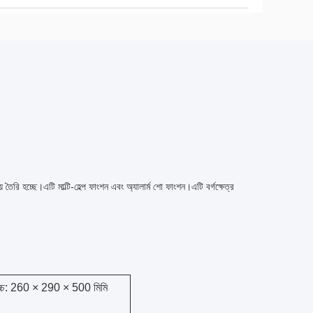
রি হচ্ছে।এটি মাল্টি-হেল্প ফাংশন এবং অ্যালার্ম শো ফাংশন।এটি বর্গক্ষেত্র
োচ্চ: 260 × 290 × 500 মিমি