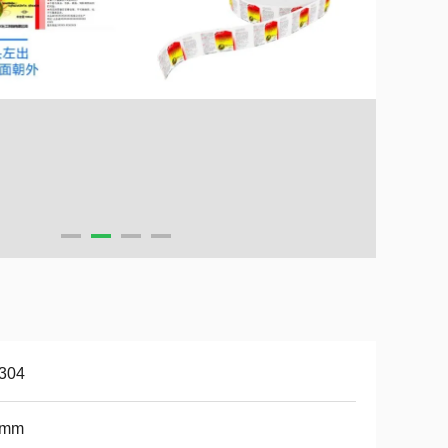
304
2mm