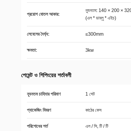
ন্যূনতম: 140 × 200 × 320 
প্রয়োগ বোতল আকার:
(এল * ডাব্লু * এইচ)
লেবেলের দৈর্ঘ্য:
≤300mm
ক্ষমতা:
3kw
পেমেন্ট ও শিপিংয়ের শর্তাবলী
ন্যূনতম চাহিদার পরিমাণ
1 সেট
প্যাকেজিং বিবরণ
কাঠের কেস
পরিশোধের শর্ত
এল / সি, টি / টি