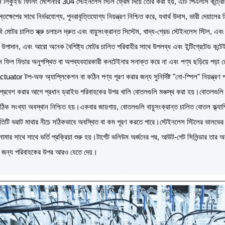
টন লিকুইড ফিলিং মেশিনারি 304 স্টেইনলেস স্টিল ফ্রেম দিয়ে তৈরি করা হয়, এটি পিএলসি কন্ট্রো
তক্ষেপের সাথে নির্ভরযোগ্য, পুনরাবৃত্তিযোগ্য নিয়ন্ত্রণ নিশ্চিত করে, যথার্থ উদাস, ভারী দেয়াল
র্ভো মোটর চালিত স্ক্রু চলাচল দ্রুত এবং বায়ুসংক্রান্ত সিস্টেম, খাদ্য-গ্রেড স্টেইনলেস স্টিল, 
াম উপাদান, এবং আরো অনেক বৈশিষ্ট্য মোটর চালিত পরিবাহীর সাথে উপলব্ধ এবং ইন্টিগ্রেটেড কন্ট
ন ফিল ফিচার অনুপস্থিত বা অপব্যবহারকারী কনটেইনার সনাক্ত করে না এবং পণ্য ছড়িয়ে পড়া রোধ
tuator টপ-অফ অ্যাপ্লিকেশন বা কঠিন পণ্য পূরণ করার জন্য সুনির্দিষ্ট "নো-স্পিল" নিয়ন্ত্রণ
 প্রবেশ করার আগে প্রধান ড্রাইভ পরিবাহকের উপর খালি বোতলগুলি মঞ্চস্থ করা হয়।বোতলগুলি ফ
ক সংখ্যা অবস্থান নিশ্চিত হয়।একবার জায়গায়, বোতলগুলি বায়ুসংক্রান্ত চালিত বোতল ক্ল্যাম্
তিটি ভরাট মাথার নীচে সঠিকভাবে অবস্থিত বা কম পূরণ করতে পারে।স্টেইনলেস স্টিলের ভালভের একট
ামার সাথে সাথে ভর্তি প্রক্রিয়া শুরু হয়।টার্গেট ভলিউম অর্জনের পর, আউট-গেট সিলিন্ডার তার
ের জন্য পরিবাহকের উপর আরও যেতে দেয়।