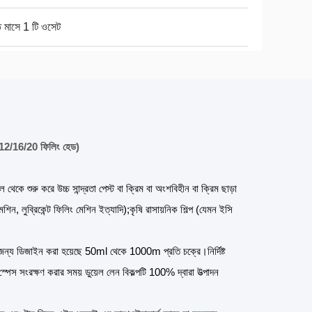
ি মাসে 1 টি ওসেট
/12/16/20 ফিলিং হেড)
থেকে শুরু করে উচ্চ সান্দ্রতা পেস্ট বা ক্রিম বা অংশবিহীন বা ক্রিম ছাড়া
িন, লুব্রিকেন্ট ফিলিং মেশিন ইত্যাদি);কৃষি রাসায়নিক শিল্প (যেমন ইসি
ণের জন্য ডিজাইন করা হয়েছে 50ml থেকে 1000m প্রতি চক্রে।নির্দিষ্ট
েস সংরক্ষণ করার সময় ডুয়েল লেন বিকল্পটি 100% দ্বারা উত্পাদন