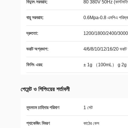
বিদ্যুৎ সরবরাহ:
80 380V 50Hz (কাস্টমাইজ
বায়ু সরবরাহ:
0.6Mpa-0.8 এমপিএ পরিষ্কার 
দ্রুততা:
1200/1800/2400/3000/3
ভরাট অগ্রভাগ:
4/6/8/10/12/16/20 ভরাট 
ফিলিং এরর:
± 1g （100mL） g 2
পেমেন্ট ও শিপিংয়ের শর্তাবলী
ন্যূনতম চাহিদার পরিমাণ
1 সেট
প্যাকেজিং বিবরণ
কাঠের কেস