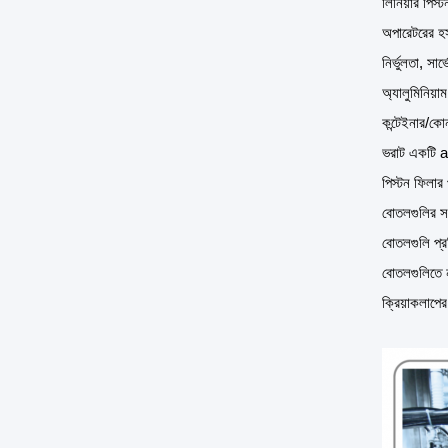
লিনিয়ার পিস্
অপারেটরের হস্
নির্ভুলতা, সা
অ্যালুমিনিয়
কন্টেইনার/কো
ভরাট একটি ac
পিস্টন ফিলার
বোতলগুলির সঠি
বোতলগুলি প্র
বোতলগুলিতে ন
ক্রিয়াকলাপ