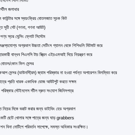
েইনলেস স্টিল নির্মিত
স্টীল জলাধার
কাউন্টার সঙ্গে স্বয়ংক্রিয় বোতলজাত সূচক কিট
ান্ত সূচী গেট (গণনা, গণনা আউট)
 পণ্য স্তর সেন্সিং ফ্লোট সিস্টেম
্জস্যযোগ্য অগ্রভাগ উচ্চতা সেটিংস গ্যালন থেকে শিশিগুলি মিটমাট করে
রকারী বান্ধব পিএলসি টাচ স্ক্রিন এইচএমআই দিয়ে নিয়ন্ত্রণ করে
বোতল/কোন ফিল সেন্সর
আপ সেন্সর (ডাউনস্ট্রিম) জ্যাম পরিষ্কার না হওয়া পর্যন্ত অপারেশন বিলম্বিত করে
াত্রে প্রতি ধারক একাধিক ডোজ আউটপুট করতে সক্ষম
রিষ্কার স্টেইনলেস স্টীল দ্রুত সংযোগ জিনিসপত্র
ে নিচের দিকে ভরাট করার জন্য ডাইভিং হেড অগ্রভাগ
ি ছোট খোলার সঙ্গে পাত্রে জন্য ঘাড় grabbers
শন বিনা নোটিশে পরিবর্তন সাপেক্ষে, সমস্ত অধিকার সংরক্ষিত।