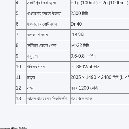
4
ত্রুটি পূরণ করা হচ্ছে
± 1g (100mL) ± 2g (1000mL) (*
5
খাওয়ানোর বন্দরের উচ্চতা
2300 মিমি
6
খাওয়ানোর পোর্ট ব্যাস
Dn40
7
অগ্রভাগ ব্যাস
-18 মিমি
8
সর্বনিম্ন বোতল খোলা
≥Φ22 মিমি
9
বায়ু চাপ
0.6-0.8 এমপিএ
10
শক্তির উৎস
～ 380V/50Hz
11
মাত্রা
2835 × 1490 × 2480 মিমি (L ×
12
ওজন
প্রায় 1200 কেজি
13
বোতল খাওয়ানোর দিকনির্দেশ
বাম থেকে ডানে