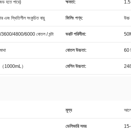
ড হতে পারে)
ক্ষমতা:
1.5
এবং স্থিতিশীল সংকুচিত বায়ু
ফিলিং পণ্য:
উচ্চ 
600/4800/6000 বোতল / ঘন্টা
ভরাট পরিসীমা:
50
মাথা
বোতল উচ্চতা:
60 
g （1000mL）
মেশিন উচ্চতা:
24
মূল্য
আলো
ডেলিভারি সময়
15-9