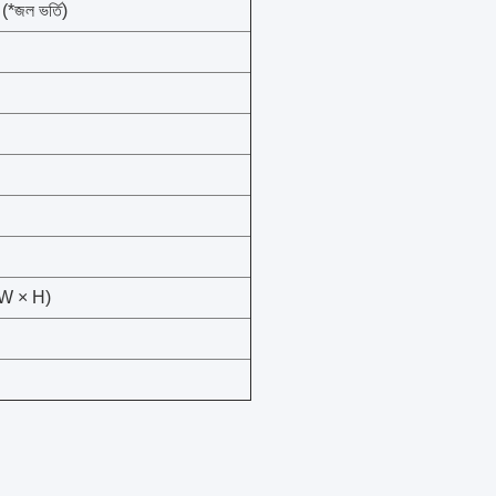
জল ভর্তি)
 W × H)