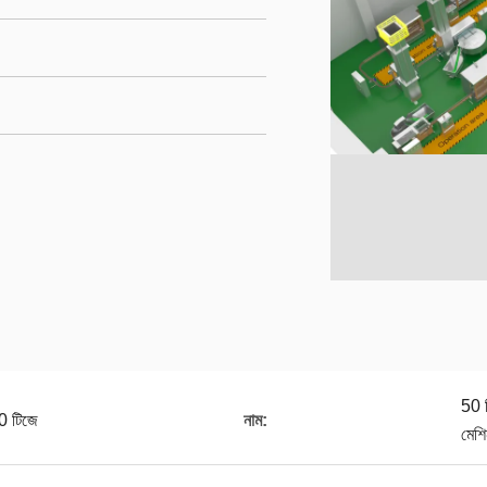
50 ম
0 টিজে
নাম:
মেশি