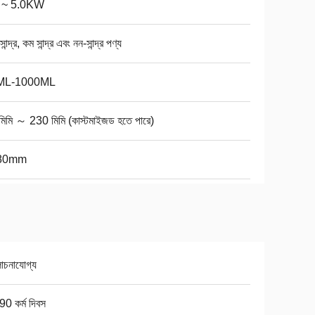
 ~ 5.0KW
সান্দ্র, কম সান্দ্র এবং নন-সান্দ্র পণ্য
ML-1000ML
মিমি ～ 230 মিমি (কাস্টমাইজড হতে পারে)
80mm
চনাযোগ্য
0 কর্ম দিবস