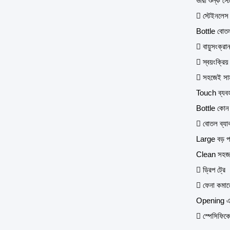
ভারী শুল্ক স্ট
 স্টেইনলেস 
Bottle বোতল 
 বায়ুসংক্র
 স্বয়ংক্রিয়
 সহজেই সামঞ
Touch ব্যবহা
Bottle কোন 
 বোতল ব্যাক
Large বড় প
Clean সহজ প
 ড্রিপ ট্রে
 ফেনা কমাত
Opening একট
 স্পেসিফিকে