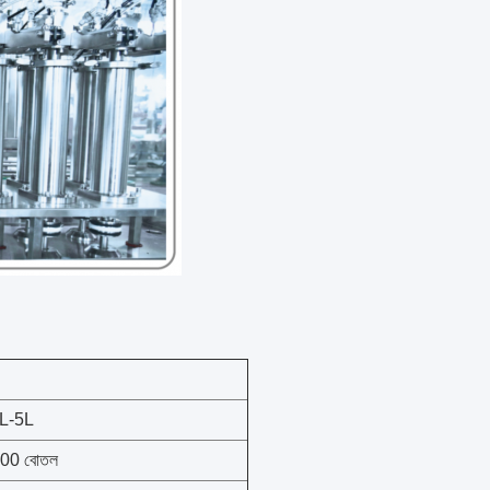
L-5L
 8000 বোতল