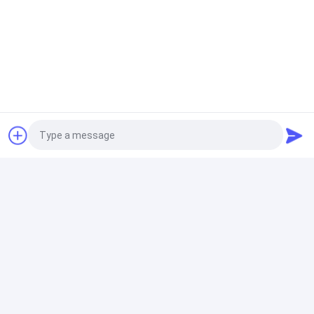
2024-12-06
2024-12-06
গ্রাহকদের কণ্ঠস্বর শুনুন,
কৃষি তথ্য গাইডঃ গভীর আলোচনা
উদ্ভাবন অনুশীলন গুরুত্বপূর্ণ
JWIM চেয়ারম্যান ফ্যাং গুওরং
আলো, নরম টেক্সট গ্রাহকদের
একটি সিরিজ বলছে (一)
Photo
Video Call
2024-12-06
2024-12-06
Audio Call
উদ্ভাবনী সবুজ, উচ্চমানের।
চীনের কীটনাশক উন্নয়ন ও
প্রয়োগ সমিতি সফলভাবে
গুইয়াংয়ে অনুষ্ঠিত হয়