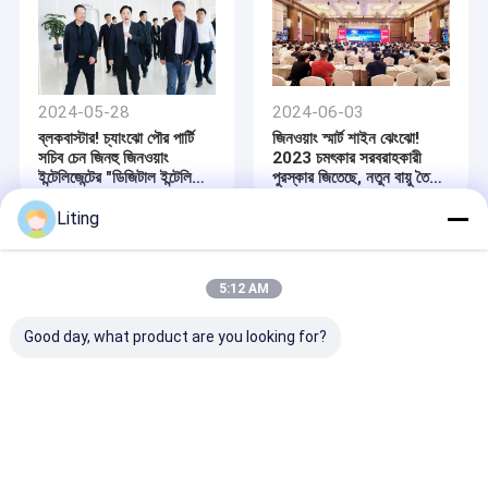
2024-05-28
2024-06-03
ব্লকবাস্টার! চ্যাংঝো পৌর পার্টি
জিনওয়াং স্মার্ট শাইন ঝেংঝো!
সচিব চেন জিনহু জিনওয়াং
2023 চমৎকার সরবরাহকারী
ইন্টেলিজেন্টের "ডিজিটাল ইন্টেলিজেন্ট
পুরস্কার জিতেছে, নতুন বায়ু তৈরির
প্রোডাক্ট আপগ্রেড" পরীক্ষা
জন্য কীটনাশক বুদ্ধিমান "জ্ঞান"
পরিচালনা করেছেন।
নেতৃত্ব
Liting
5:12 AM
Good day, what product are you looking for?
2024-06-03
2024-06-05
৬৪তম ফার্মাসিউটিক্যাল মেশিন
জিনওয়াং ইন্টেলিজেন্স কৃষি
এক্সপোঃ কিভাবে জিনওয়াং
রাসায়নিক উদ্যোগের জন্য
ইন্টেলিজেন্ট ডিজিটাল প্রযুক্তির
নিরাপত্তা লাইন বাধ্য
মাধ্যমে দর্শকদের জয় করে?